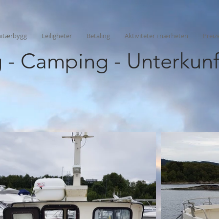
nitærbygg
Leiligheter
Betaling
Aktiviteter i nærheten
Preiz
 - Camping - Unterkunf