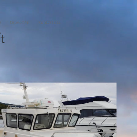
e
Drone film
Kontakt oss
t